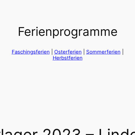
Ferienprogramme
Faschingsferien
|
Osterferien
|
Sommerferien
|
Herbstferien
ager 2023 – Lind